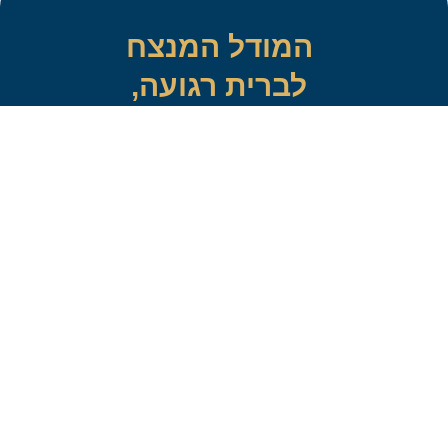
המודל המנצח
לברית רגועה,
שלווה ובטוחה!
סטריליזציה
שמירה על סביבה סטרילית במהלך ברית המילה,
מפחית באופן משמעותי את הסיכון לזיהומים.
יחס אישי
זמינות לווי הדרכה מלאה ויחס אישי מהווים חלק
משמעותי שמשפיע על בחירת ההורים במוהל מקצועי.