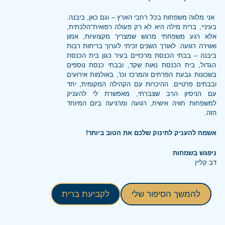
אני מלווה משפחות בכל רחבי הארץ – וגם כאן, ביבנה.
בעיניי, ברית מילה היא לא רק פעולה רפואית־הלכתית,
אלא רגע משפחתי מרגש שמצריך מקצועיות, אמון
ואווירה רגועה. לאורך השנים זכיתי לערוך בריתות רבות
ביבנה – בבתי הכנסת מרכזיים בעיר כגון בית הכנסת
הגדול, בית הכנסת נאות שקד, ובבתי כנסת נוספים
בשכונות גבעת הפרחים והמרכז וכו', באולמות אירועים
ובבתים פרטיים. ההיכרות עם הקהילה המקומית, יחד
עם הניסיון הרב שצברתי, מאפשרת לי להעניק
למשפחות חוויה אישית, רגועה ומרגיעה ביום המיוחד
הזה.
אשמח להעניק לתינוק שלכם את הטוב ביותר!
ניפגש בשמחות
דב קליין
להמשך הסיפור שלי
לקביעת ברית