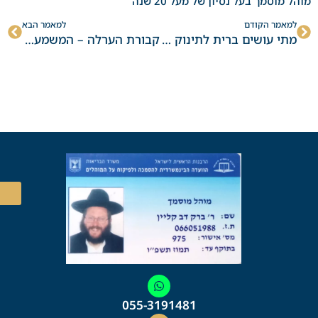
מוהל מוסמך בעל נסיון של מעל 20 שנה
p
קודם
הבא
למאמר הקודם
למאמר הבא
מתי עושים ברית לתינוק שנולד סמוך לשקיעה
קבורת הערלה – המשמעות הרוחנית
055-3191481